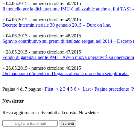
» 04.06.2015 - numero circolare: 50/2015
Il modello per la dichiarazione IMU è utilizzabile anche ai fini TASI 
» 04.06.2015 - numero circolare: 49/2015
Decreto Interministeriale 30 gennaio 2015 – Durc on line.
» 04.06.2015 - numero circolare: 48/2015
Sgravio contributivo sui premi di risultato erogati nel 2014 – Decreto 
» 28.05.2015 - numero circolare: 47/2015
Fondo di garanzia per le PMI – Avvio nuova operatività su operazioni
» 26.05.2015 - numero circolare: 46/2015
Dichiarazioni d’intento in Dogana: al via la procedura semplificata.
Pagina 4 di 7 pagine
‹ First
<
2
3
4
5
6
>
Last ›
Pagina precedente
P
Newsletter
Resta aggiornato iscrivendoti alla nostra Newsletter
Iscriviti