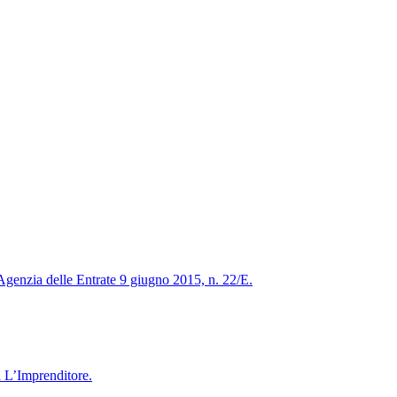
Agenzia delle Entrate 9 giugno 2015, n. 22/E.
ta L’Imprenditore.