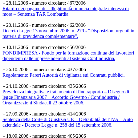
» 28.11.2006 - numero circolare: 467/2006
Ritardo nei pagamenti – Illegittimità rinuncia integrale interessi di
mora – Sentenza TAR Lombardia
» 20.11.2006 - numero circolare: 462/2006
Decreto Legge 13 novembre 2006, n. 279 - “Disposizioni urgenti in
materia di previdenza complementare”.
» 10.11.2006 - numero circolare: 456/2006
FONDIMPRESA - Fondo per la formazione continua dei lavoratori
dipendenti dalle imprese aderenti al sistema Confindustria.
» 26.10.2006 - numero circolare: 437/2006
Regolamento Pareri Autorità di vigilanza sui Contratti pubblici.
» 24.10.2006 - numero circolare: 435/2006
Previdenza integrativa e trattamento di fine rapporto – Disegno di
legge Finanziaria 2007 – Accordo Governo / Confindustria /
Organizzazioni Sindacali 23 ottobre 2006.
» 27.09.2006 - numero circolare: 414/2006
Sentenza della Corte di Giustizia UE – Detraibilità dell’IVA – Auto
aziendale - Decreto Legge n. 258 del 15 settembre 2006.
» 18.09.2006 - numero circolare: 405/2006