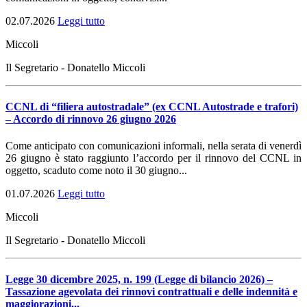
02.07.2026
Leggi tutto
Miccoli
Il Segretario - Donatello Miccoli
CCNL di “filiera autostradale” (ex CCNL Autostrade e trafori)
– Accordo di rinnovo 26 giugno 2026
Come anticipato con comunicazioni informali, nella serata di venerdì
26 giugno è stato raggiunto l’accordo per il rinnovo del CCNL in
oggetto, scaduto come noto il 30 giugno...
01.07.2026
Leggi tutto
Miccoli
Il Segretario - Donatello Miccoli
Legge 30 dicembre 2025, n. 199 (Legge di bilancio 2026) –
Tassazione agevolata dei rinnovi contrattuali e delle indennità e
maggiorazioni...