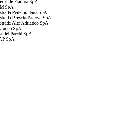
enziale Esterna SpA
M SpA
strada Pedemontana SpA
strada Brescia-Padova SpA
strade Alto Adriatico SpA
 Cuneo SpA
da dei Parchi SpA
AP SpA