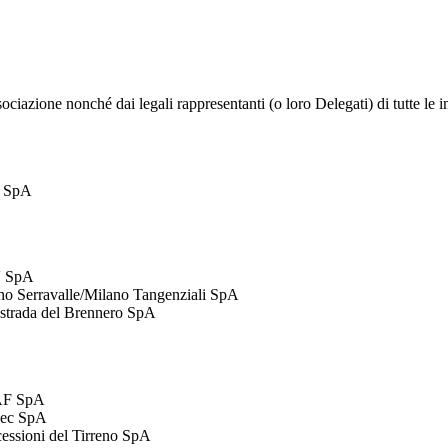
iazione nonché dai legali rappresentanti (o loro Delegati) di tutte le 
 SpA
 SpA
no Serravalle/Milano Tangenziali SpA
strada del Brennero SpA
AF SpA
lec SpA
essioni del Tirreno SpA